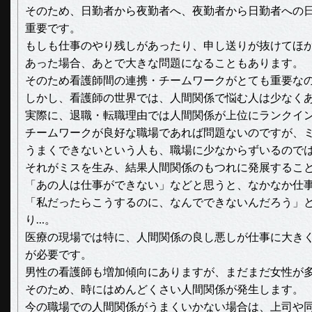
そのため、日勤者から夜勤者へ、夜勤者から日勤者への
重要です。
もしも仕事のやり残しがあったり、申し送りが抜けてほ
あった場合、あとで大きな問題になることもあります。
そのため看護師間の連携・チームワークがとても重要な
しかし、看護師の世界では、人間関係で悩む人は少なく
実際に、退職・転職理由では人間関係が上位にランクイ
チームワークが良好な職場であれば問題ないのですが、
うまくできないという人も、職場に少なからずいるので
それがミスを生み、結果人間関係のもつれに発展するこ
「あの人は仕事ができない」などと思うと、なかなか仕
「私だったらこうするのに、なんでできないんだろう」
り…。
医療の現場では特に、人間関係の良し悪しが仕事に大き
が必要です。
男性の看護師も増加傾向にありますが、まだまだ女性が
そのため、時にはめんどくさい人間関係が発生します。
今の職場での人間関係がうまくいかない場合は、上司や